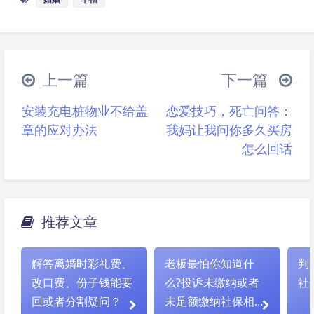
上一篇
下一篇
安装充电桩物业不给盖
恋爱技巧，死亡问答：
章的应对办法
我妈让我问你多久买房
怎么回话
推荐文章
夜间模式
解答离婚时彩礼费、
老板最怕你知道什
判
改口费、份子钱能要
么?投诉未缴纳或者
社
Sans Serif
Serif
回或者分割疑问？
未足额缴纳社保相关