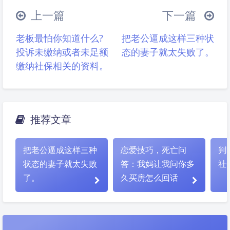
上一篇
下一篇
老板最怕你知道什么?
把老公逼成这样三种状
投诉未缴纳或者未足额
态的妻子就太失败了。
缴纳社保相关的资料。
推荐文章
夜间模式
把老公逼成这样三种
恋爱技巧，死亡问
判
状态的妻子就太失败
答：我妈让我问你多
社
Sans Serif
Serif
了。
久买房怎么回话
浅阴影
深阴影
关闭
日落
暗化
灰度